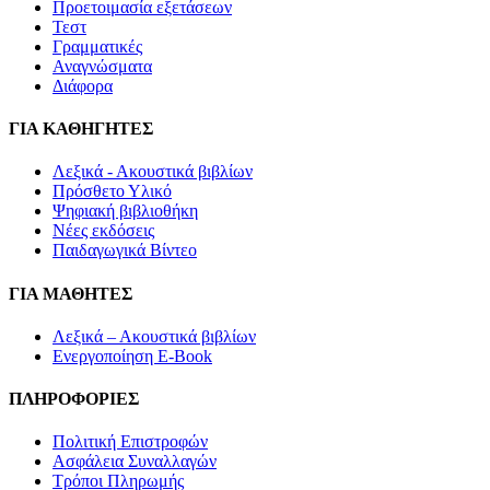
Προετοιμασία εξετάσεων
Τεστ
Γραμματικές
Αναγνώσματα
Διάφορα
ΓΙΑ ΚΑΘΗΓΗΤΕΣ
Λεξικά - Ακουστικά βιβλίων
Πρόσθετο Υλικό
Ψηφιακή βιβλιοθήκη
Νέες εκδόσεις
Παιδαγωγικά Βίντεο
ΓΙΑ ΜΑΘΗΤΕΣ
Λεξικά – Ακουστικά βιβλίων
Ενεργοποίηση E-Book
ΠΛΗΡΟΦΟΡΙΕΣ
Πολιτική Επιστροφών
Ασφάλεια Συναλλαγών
Τρόποι Πληρωμής