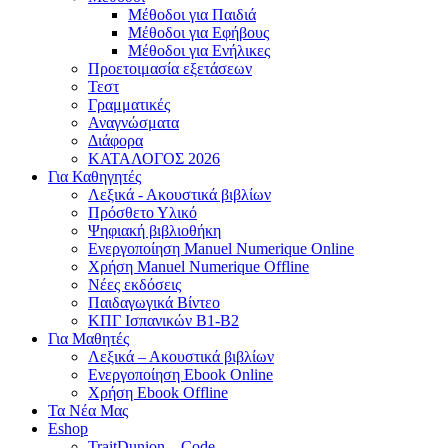
Μέθοδοι για Παιδιά
Μέθοδοι για Εφήβους
Μέθοδοι για Ενήλικες
Προετοιμασία εξετάσεων
Τεστ
Γραμματικές
Αναγνώσματα
Διάφορα
ΚΑΤΑΛΟΓΟΣ 2026
Για Καθηγητές
Λεξικά - Ακουστικά βιβλίων
Πρόσθετο Υλικό
Ψηφιακή βιβλιοθήκη
Ενεργοποίηση Manuel Numerique Online
Χρήση Manuel Numerique Offline
Νέες εκδόσεις
Παιδαγωγικά Βίντεο
ΚΠΓ Ισπανικών B1-B2
Για Μαθητές
Λεξικά – Ακουστικά βιβλίων
Ενεργοποίηση Ebook Online
Χρήση Ebook Offline
Τα Νέα Μας
Eshop
TraitDunion – Code