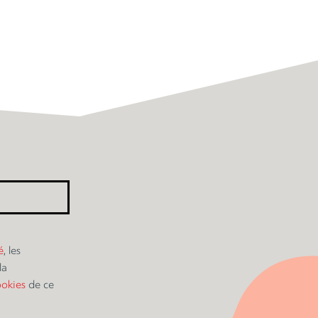
é
, les
la
ookies
de ce