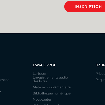
ESPACE PROF
ΠΛΗ
Lexiques-
Privac
Enregistrements audio
xamens
Paque
des livres
Matériel supplémentaire
e
Bibliothèque numérique
Nouveautés