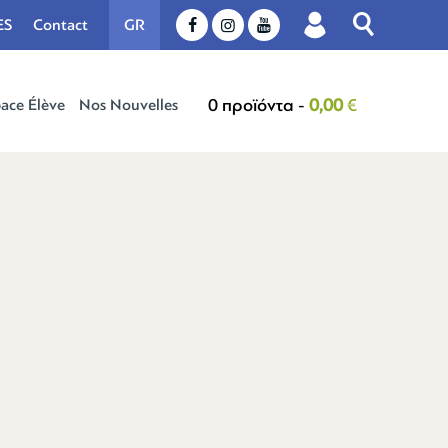

ES
Contact
GR



0 προϊόντα -
0,00
€
ace Élève
Nos Nouvelles