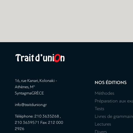
16, rue Kanari, Kolonaki -
NOS ÉDITIONS
Athènes, M°
Méthodes
SyntagmaGRÈCE
Préparation aux e
info@traitdunion.gr
Tests
Livres de grammair
Téléphone: 210 3635268 ,
210 3639571 Fax: 212 000
Lectures
2926
Divers