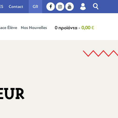

ES
Contact
GR



0 προϊόντα -
0,00
€
ace Élève
Nos Nouvelles
EUR