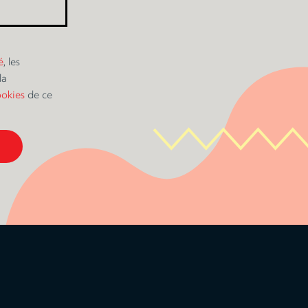
é
, les
la
ookies
de ce