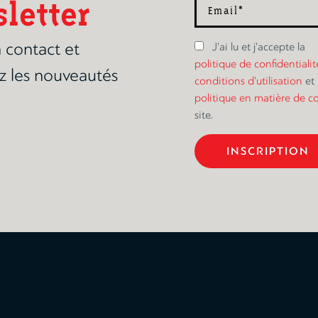
letter
 contact et
J'ai lu et j'accepte la
politique de confidentialit
z les nouveautés
conditions d'utilisation
et 
politique en matière de c
site.