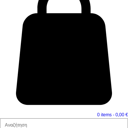
0 items -
0,00
€