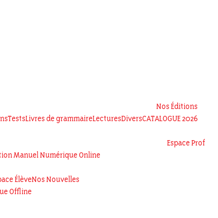
Nos Éditions
ens
Tests
Livres de grammaire
Lectures
Divers
CATALOGUE 2026
Espace Prof
tion Manuel Numérique Online
pace Élève
Nos Nouvelles
e Offline