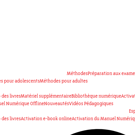
Méthodes
Préparation aux exam
s pour adolescents
Méthodes pour adultes
des livres
Matériel supplémentaire
Bibliothèque numérique
Activa
nuel Numérique Offline
Nouveautés
Vidéos Pédagogiques
Es
des livres
Activation e-book online
Activation du Manuel Numériqu