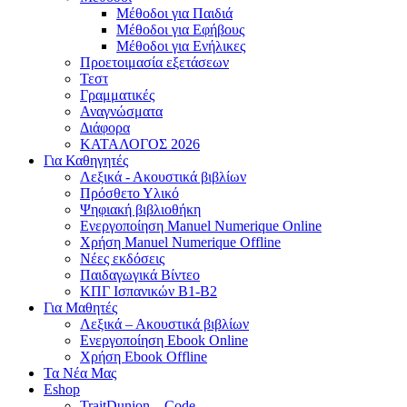
Μέθοδοι για Παιδιά
Μέθοδοι για Εφήβους
Μέθοδοι για Ενήλικες
Προετοιμασία εξετάσεων
Τεστ
Γραμματικές
Αναγνώσματα
Διάφορα
ΚΑΤΑΛΟΓΟΣ 2026
Για Καθηγητές
Λεξικά - Ακουστικά βιβλίων
Πρόσθετο Υλικό
Ψηφιακή βιβλιοθήκη
Ενεργοποίηση Manuel Numerique Online
Χρήση Manuel Numerique Offline
Νέες εκδόσεις
Παιδαγωγικά Βίντεο
ΚΠΓ Ισπανικών B1-B2
Για Μαθητές
Λεξικά – Ακουστικά βιβλίων
Ενεργοποίηση Ebook Online
Χρήση Ebook Offline
Τα Νέα Μας
Eshop
TraitDunion – Code