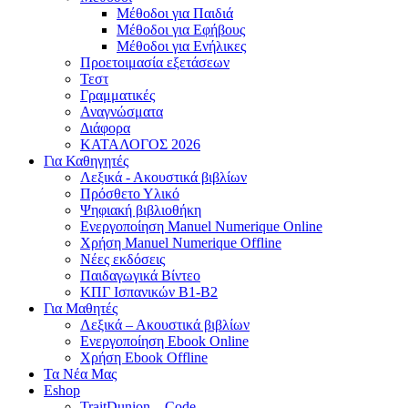
Μέθοδοι για Παιδιά
Μέθοδοι για Εφήβους
Μέθοδοι για Ενήλικες
Προετοιμασία εξετάσεων
Τεστ
Γραμματικές
Αναγνώσματα
Διάφορα
ΚΑΤΑΛΟΓΟΣ 2026
Για Καθηγητές
Λεξικά - Ακουστικά βιβλίων
Πρόσθετο Υλικό
Ψηφιακή βιβλιοθήκη
Ενεργοποίηση Manuel Numerique Online
Χρήση Manuel Numerique Offline
Νέες εκδόσεις
Παιδαγωγικά Βίντεο
ΚΠΓ Ισπανικών B1-B2
Για Μαθητές
Λεξικά – Ακουστικά βιβλίων
Ενεργοποίηση Ebook Online
Χρήση Ebook Offline
Τα Νέα Μας
Eshop
TraitDunion – Code