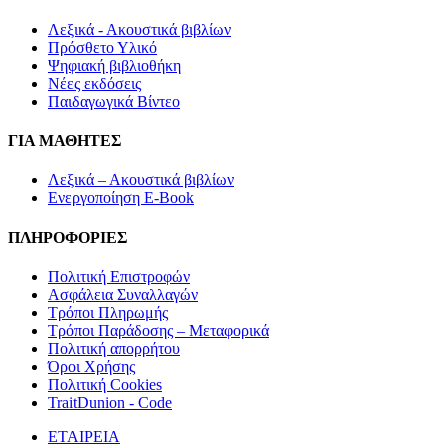
Λεξικά - Ακουστικά βιβλίων
Πρόσθετο Υλικό
Ψηφιακή βιβλιοθήκη
Νέες εκδόσεις
Παιδαγωγικά Βίντεο
ΓΙΑ ΜΑΘΗΤΕΣ
Λεξικά – Ακουστικά βιβλίων
Ενεργοποίηση E-Book
ΠΛΗΡΟΦΟΡΙΕΣ
Πολιτική Επιστροφών
Ασφάλεια Συναλλαγών
Τρόποι Πληρωμής
Τρόποι Παράδοσης – Μεταφορικά
Πολιτική απορρήτου
Όροι Χρήσης
Πολιτική Cookies
TraitDunion - Code
ΕΤΑΙΡΕΙΑ