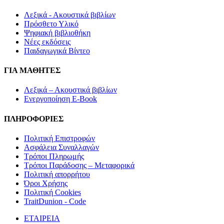
Λεξικά - Ακουστικά βιβλίων
Πρόσθετο Υλικό
Ψηφιακή βιβλιοθήκη
Νέες εκδόσεις
Παιδαγωγικά Βίντεο
ΓΙΑ ΜΑΘΗΤΕΣ
Λεξικά – Ακουστικά βιβλίων
Ενεργοποίηση E-Book
ΠΛΗΡΟΦΟΡΙΕΣ
Πολιτική Επιστροφών
Ασφάλεια Συναλλαγών
Τρόποι Πληρωμής
Τρόποι Παράδοσης – Μεταφορικά
Πολιτική απορρήτου
Όροι Χρήσης
Πολιτική Cookies
TraitDunion - Code
ΕΤΑΙΡΕΙΑ