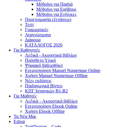
Μέθοδοι για Παιδιά
Μέθοδοι για Εφήβους
Μέθοδοι για Ενήλικες
Προετοιμασία εξετάσεων
Τεστ
Γραμματικές
Αναγνώσματα
Διάφορα
ΚΑΤΑΛΟΓΟΣ 2026
Για Καθηγητές
Λεξικά - Ακουστικά βιβλίων
Πρόσθετο Υλικό
Ψηφιακή βιβλιοθήκη
Ενεργοποίηση Manuel Numerique Online
Χρήση Manuel Numerique Offline
Νέες εκδόσεις
Παιδαγωγικά Βίντεο
ΚΠΓ Ισπανικών B1-B2
Για Μαθητές
Λεξικά – Ακουστικά βιβλίων
Ενεργοποίηση Ebook Online
Χρήση Ebook Offline
Τα Νέα Μας
Eshop
TraitDunion – Code