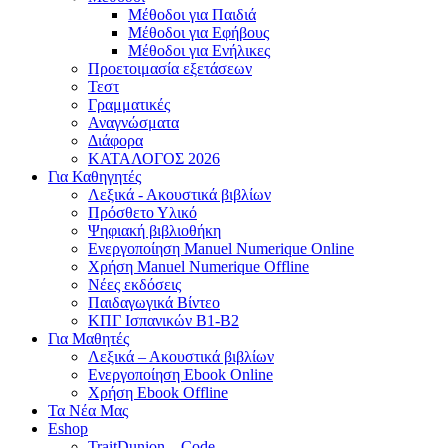
Μέθοδοι για Παιδιά
Μέθοδοι για Εφήβους
Μέθοδοι για Ενήλικες
Προετοιμασία εξετάσεων
Τεστ
Γραμματικές
Αναγνώσματα
Διάφορα
ΚΑΤΑΛΟΓΟΣ 2026
Για Καθηγητές
Λεξικά - Ακουστικά βιβλίων
Πρόσθετο Υλικό
Ψηφιακή βιβλιοθήκη
Ενεργοποίηση Manuel Numerique Online
Χρήση Manuel Numerique Offline
Νέες εκδόσεις
Παιδαγωγικά Βίντεο
ΚΠΓ Ισπανικών B1-B2
Για Μαθητές
Λεξικά – Ακουστικά βιβλίων
Ενεργοποίηση Ebook Online
Χρήση Ebook Offline
Τα Νέα Μας
Eshop
TraitDunion – Code