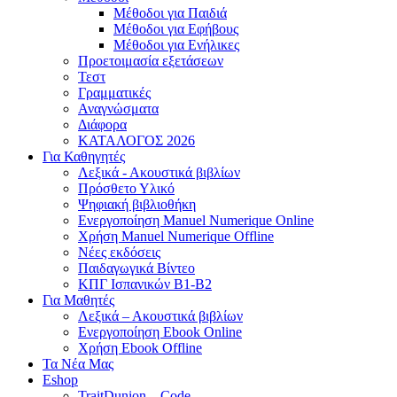
Μέθοδοι για Παιδιά
Μέθοδοι για Εφήβους
Μέθοδοι για Ενήλικες
Προετοιμασία εξετάσεων
Τεστ
Γραμματικές
Αναγνώσματα
Διάφορα
ΚΑΤΑΛΟΓΟΣ 2026
Για Καθηγητές
Λεξικά - Ακουστικά βιβλίων
Πρόσθετο Υλικό
Ψηφιακή βιβλιοθήκη
Ενεργοποίηση Manuel Numerique Online
Χρήση Manuel Numerique Offline
Νέες εκδόσεις
Παιδαγωγικά Βίντεο
ΚΠΓ Ισπανικών B1-B2
Για Μαθητές
Λεξικά – Ακουστικά βιβλίων
Ενεργοποίηση Ebook Online
Χρήση Ebook Offline
Τα Νέα Μας
Eshop
TraitDunion – Code