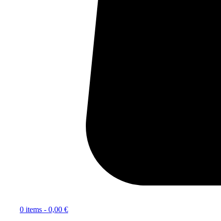
0 items -
0,00
€